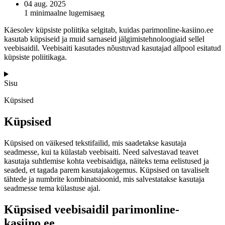
04 aug. 2025
1 minimaalne lugemisaeg
Käesolev küpsiste poliitika selgitab, kuidas parimonline-kasiino.ee
kasutab küpsiseid ja muid sarnaseid jälgimistehnoloogiaid sellel
veebisaidil. Veebisaiti kasutades nõustuvad kasutajad allpool esitatud
küpsiste poliitikaga.
Sisu
Küpsised
Küpsised
Küpsised on väikesed tekstifailid, mis saadetakse kasutaja
seadmesse, kui ta külastab veebisaiti. Need salvestavad teavet
kasutaja suhtlemise kohta veebisaidiga, näiteks tema eelistused ja
seaded, et tagada parem kasutajakogemus. Küpsised on tavaliselt
tähtede ja numbrite kombinatsioonid, mis salvestatakse kasutaja
seadmesse tema külastuse ajal.
Küpsised veebisaidil parimonline-
kasiino.ee