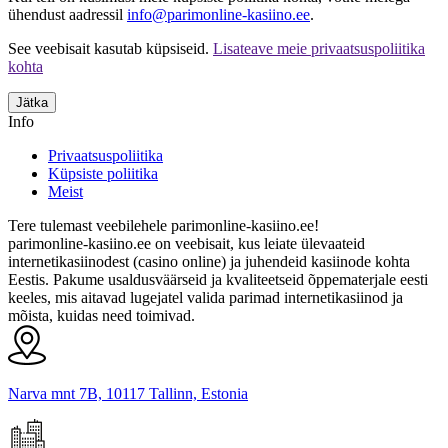
ühendust aadressil
info@parimonline-kasiino.ee
.
See veebisait kasutab küpsiseid.
Lisateave meie privaatsuspoliitika
kohta
Jätka
Info
Privaatsuspoliitika
Küpsiste poliitika
Meist
Tere tulemast veebilehele parimonline-kasiino.ee!
parimonline-kasiino.ee on veebisait, kus leiate ülevaateid
internetikasiinodest (casino online) ja juhendeid kasiinode kohta
Eestis. Pakume usaldusväärseid ja kvaliteetseid õppematerjale eesti
keeles, mis aitavad lugejatel valida parimad internetikasiinod ja
mõista, kuidas need toimivad.
Narva mnt 7B, 10117 Tallinn, Estonia