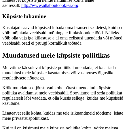
Lisateavet küpsiste ja nende haldamise kohta leiate
aadressilt:
http://www.allaboutcookies.org
.
Küpsiste lubamine
Kasutajad saavad küpsised lubada oma brauseri seadetest, kuid see
võib mõjutada veebisaidi mõningate funktsioonide tööd. Näiteks
võib olla vaja iga külastuse ajal oma eelistusi uuendada või mõned
veebisaidi osad ei pruugi korralikult töötada.
Muudatused meie küpsiste poliitikas
Me võime käesolevat küpsiste poliitikat uuendada, et kajastada
muudatusi meie küpsiste kasutamises või vastavuses õiguslike ja
regulatiivsete nõuetega.
Kõik muudatused jõustuvad kohe pärast uuendatud küpsiste
poliitika avaldamist meie veebisaidil. Soovitame teil seda poliitikat
regulaarselt läbi vaadata, et olla kursis sellega, kuidas me küpsiseid
kasutame.
Lisateavet selle kohta, kuidas me teie isikuandmeid töötleme, leiate
meie privaatsuspoliitikast.
Kui teil on küsimusi meie küpsiste poliitika kohta, võtke meiega