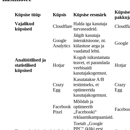
Küpsise
Küpsise tüüp
Küpsis
Küpsise eesmärk
pakkuj
Vajalikud
Halda iga kasutaja
Cloudflare
Cloudfl
küpsised
turvaseadeid.
Jälgib kasutaja
Google
interaktsioone, nt.
Google
Analytics
külastuse aega ja
vaadatud lehti.
Kogub isikustamata
Analüütilised ja
teavet, et parandada
statistilised
Hotjar
Hotjar
veebisaidi
küpsised
kasutajakogemust.
Kasutatakse A/B
Crazy
testimiseks, et
Crazy
Egg
optimeerida
Egg
kasutajakogemust.
Mõõdab ja
Facebook
optimeerib
Facebo
Pixel
„Facebooki“
reklaamikampaaniaid.
Toetab „Google
PPC“ (kliki eest