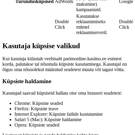
Turundusküpsised
AdWords
Google
maksmine)
kampaaniaid.
Kasutatakse
Double
reklaamimiseks
Double
Click
mitmel
Click
reklaamiserveril.
Kasutaja küpsise valikud
Kui kasutaja külastab veebisaiti parimonline-kasiino.ee esimest
korda, palutakse tal nõustuda küpsiste kasutamisega. Kasutajal on
õigus oma nõusolekut määratud seadetest muuta või tagasi võtta.
Küpsiste haldamine
Kasutajad saavad küpsiseid hallata otse oma brauseri seadetest:
Chrome: Küpsiste seaded
Firefox: Küpsiste teave
Internet Explorer: Küpsiste failide kustutamine
Safari 5 (Mac): Küpsiste haldamine
Opera: Küpsiste seaded