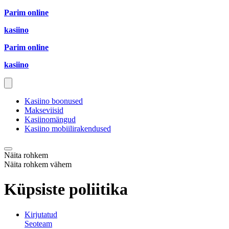
Parim online
kasiino
Parim online
kasiino
Kasiino boonused
Makseviisid
Kasiinomängud
Kasiino mobiilirakendused
Näita rohkem
Näita rohkem vähem
Küpsiste poliitika
Kirjutatud
Seoteam